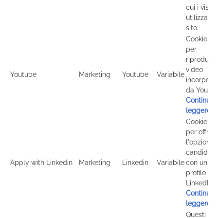
cui i visita
utilizzano 
sito.
Cookie usa
per
riprodurre
video
Youtube
Marketing
Youtube
Variabile
incorporat
da Youtub
Continua 
leggere
Cookie usa
per offrire
l'opzione 
candidatu
Apply with Linkedin
Marketing
Linkedin
Variabile
con un
profilo
LinkedIn.
Continua 
leggere
Questi