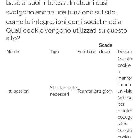
base ai suoi interessi. In alcuni casi,
svolgono anche una funzione sul sito,
come le integrazioni con i social media.
Quali cookie vengono utilizzati su questo
sito?
Scade
Nome
Tipo
Fornitore
dopo
Descrizio
Questo
cookie se
a
memorizz
il contesto
Strettamente
_tt_session
Teamtailor
2 giorni
un visitat
necessari
(ad esemp
per
mantener
collegato 
sito).
Questo
cookie se