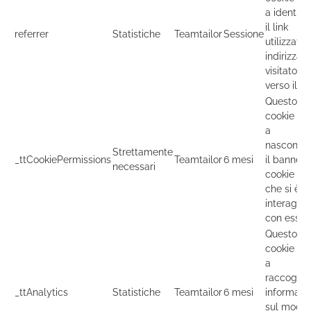
a identific
il link
referrer
Statistiche
Teamtailor
Sessione
utilizzato 
indirizzare
visitatori
verso il sit
Questo
cookie se
a
nasconde
Strettamente
_ttCookiePermissions
Teamtailor
6 mesi
il banner 
necessari
cookie do
che si è
interagito
con esso.
Questo
cookie se
a
raccoglie
_ttAnalytics
Statistiche
Teamtailor
6 mesi
informazio
sul modo 